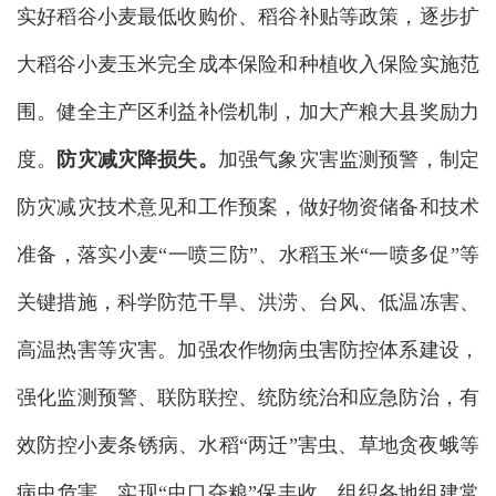
实好稻谷小麦最低收购价、稻谷补贴等政策，逐步扩
大稻谷小麦玉米完全成本保险和种植收入保险实施范
围。健全主产区利益补偿机制，加大产粮大县奖励力
度。
防灾减灾降损失。
加强气象灾害监测预警，制定
防灾减灾技术意见和工作预案，做好物资储备和技术
准备，落实小麦“一喷三防”、水稻玉米“一喷多促”等
关键措施，科学防范干旱、洪涝、台风、低温冻害、
高温热害等灾害。加强农作物病虫害防控体系建设，
强化监测预警、联防联控、统防统治和应急防治，有
效防控小麦条锈病、水稻“两迁”害虫、草地贪夜蛾等
病虫危害，实现“虫口夺粮”保丰收。组织各地组建常