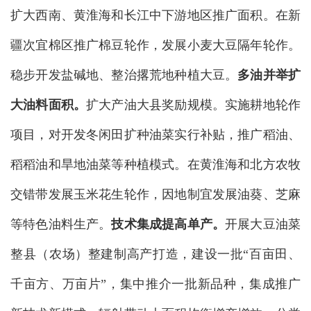
扩大西南、黄淮海和长江中下游地区推广面积。在新
疆次宜棉区推广棉豆轮作，发展小麦大豆隔年轮作。
稳步开发盐碱地、整治撂荒地种植大豆。
多油并举扩
大油料面积。
扩大产油大县奖励规模。实施耕地轮作
项目，对开发冬闲田扩种油菜实行补贴，推广稻油、
稻稻油和旱地油菜等种植模式。在黄淮海和北方农牧
交错带发展玉米花生轮作，因地制宜发展油葵、芝麻
等特色油料生产。
技术集成
提
高
单产。
开展大豆油菜
整县（农场）整建制高产打造，建设一批“百亩田、
千亩方、万亩片”，集中推介一批新品种，集成推广