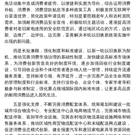
免活动集中造成消费者疲劳。以便捷和实惠为导向，综合运用消费
补贴、消费券、消费贷款贴息等多种政策工具，积极发挥互联网平
台渠道优势，简化政策申请流程，特别是要照顾老年人和农村居民
需求。加强耐用消费品安全宣传，积极组织主题活动，逐渐提高消
费者对老旧家电使用的安全防范意识。通过地区试点的方式，边创
新、边推广、边评估、边完善，妥善解决本轮以旧换新政策实施中
出现的新问题。
四是长短兼顾，强化制度和标准建设。以新一轮以旧换新为契
机，推动完善消费市场治理的基础性制度，加快建设高标准市场体
系，为消费创新营造良好的制度环境。逐步加强回收行业制度建
设，引导回收企业和个体经营者逐步纳入统一管理，持续提升流通
服务质量。坚持标准引领、有序提升，进一步完善产品全生命周期
的管理制度和行业标准。支持行业协会、企业个体、专家学者等积
极参与标准制定，强化重点领域国际国内标准衔接，让更多高品质
的耐用消费品进入居民生活。
五是强化支撑，不断完善消费配套体系。统筹规划和建设一批
城市综合物流中心、专业配送中心及电商物流节点，完善城市物流
配送停靠、装卸等作业设施。完善农村地区物流基础设施网络和销
售服务体系，推动区域性商贸物流配送中心和末端配送网点建设，
促进消费业态模式创新。健全报废汽车和废旧家电家具等资源回收