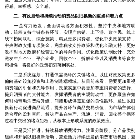
得感、幸福感、安全感。
二、有效启动和持续推动消费品以旧换新的重点和着力点
一是有力激发，全面调动各方面积极性。坚持中央和地方联
动，统筹支持全链条各环节，实现产供销、上下游、政企民、线上
线下协同联动、综合施策，惠及更多消费者。强化中央政策支持，
中央财政安排专项资金，完善税收支持政策和优化金融支持，更好
发挥对地方政府和经营主体的导向作用。优化政策机制设计，充分
激发生产企业、平台企业、回收企业、拆解企业以及消费者等多方
积极性，将良好的政策初衷落到实处。
二是系统谋划，打通供需循环的关键堵点。以往财政政策更多
偏向基础设施投资和上游制造端领域。从目前来看，需要更加重视
消费端的引领和先导作用，政策实施中要更加尊重消费者的选择、
提升消费者的支付能力、发挥消费者的主观能动性，更多聚焦在如
何引领带动消费端升级，间接形成供需互促的良性循环。通过以旧
换新行动促进商品流通，提升各环节商品交易价值，为市场主体创
造合理的盈利空间。解决产品在生产、流通、消费、回收整个循环
过程中突出的堵点短板，从根本上形成系统的政策效应。
三是灵活推进，持续释放消费潜力。注重分阶段、分产品类别
组织和开展以旧换新活动，营造活力持续迸发的消费市场氛围，避