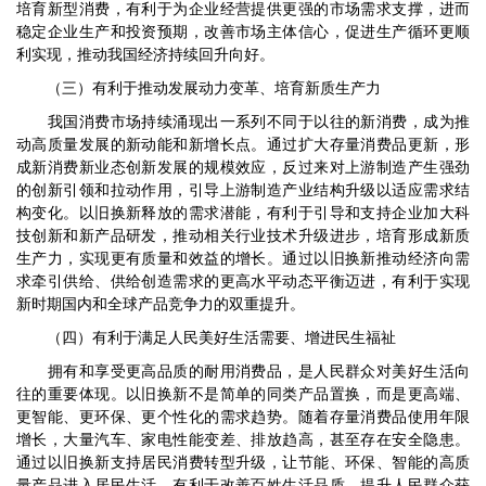
培育新型消费，有利于为企业经营提供更强的市场需求支撑，进而
稳定企业生产和投资预期，改善市场主体信心，促进生产循环更顺
利实现，推动我国经济持续回升向好。
（三）有利于推动发展动力变革、培育新质生产力
我国消费市场持续涌现出一系列不同于以往的新消费，成为推
动高质量发展的新动能和新增长点。通过扩大存量消费品更新，形
成新消费新业态创新发展的规模效应，反过来对上游制造产生强劲
的创新引领和拉动作用，引导上游制造产业结构升级以适应需求结
构变化。以旧换新释放的需求潜能，有利于引导和支持企业加大科
技创新和新产品研发，推动相关行业技术升级进步，培育形成新质
生产力，实现更有质量和效益的增长。通过以旧换新推动经济向需
求牵引供给、供给创造需求的更高水平动态平衡迈进，有利于实现
新时期国内和全球产品竞争力的双重提升。
（四）有利于满足人民美好生活需要、增进民生福祉
拥有和享受更高品质的耐用消费品，是人民群众对美好生活向
往的重要体现。以旧换新不是简单的同类产品置换，而是更高端、
更智能、更环保、更个性化的需求趋势。随着存量消费品使用年限
增长，大量汽车、家电性能变差、排放趋高，甚至存在安全隐患。
通过以旧换新支持居民消费转型升级，让节能、环保、智能的高质
量产品进入居民生活，有利于改善百姓生活品质，提升人民群众获