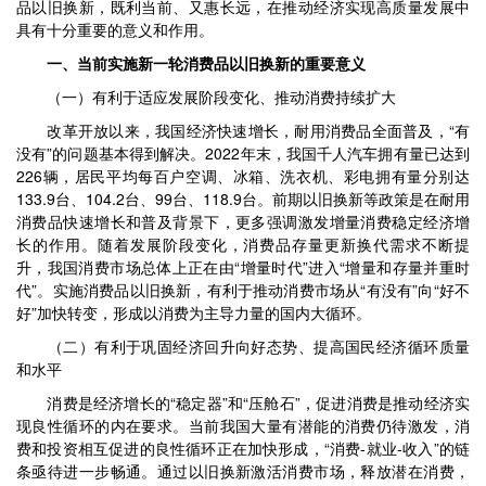
品以旧换新，既利当前、又惠长远，在推动经济实现高质量发展中
具有十分重要的意义和作用。
一、当前实施新一轮消费品以旧换新的重要意义
（一）有利于适应发展阶段变化、推动消费持续扩大
改革开放以来，我国经济快速增长，耐用消费品全面普及，“有
没有”的问题基本得到解决。2022年末，我国千人汽车拥有量已达到
226辆，居民平均每百户空调、冰箱、洗衣机、彩电拥有量分别达
133.9台、104.2台、99台、118.9台。前期以旧换新等政策是在耐用
消费品快速增长和普及背景下，更多强调激发增量消费稳定经济增
长的作用。随着发展阶段变化，消费品存量更新换代需求不断提
升，我国消费市场总体上正在由“增量时代”进入“增量和存量并重时
代”。实施消费品以旧换新，有利于推动消费市场从“有没有”向“好不
好”加快转变，形成以消费为主导力量的国内大循环。
（二）有利于巩固经济回升向好态势、提高国民经济循环质量
和水平
消费是经济增长的“稳定器”和“压舱石”，促进消费是推动经济实
现良性循环的内在要求。当前我国大量有潜能的消费仍待激发，消
费和投资相互促进的良性循环正在加快形成，“消费-就业-收入”的链
条亟待进一步畅通。通过以旧换新激活消费市场，释放潜在消费，