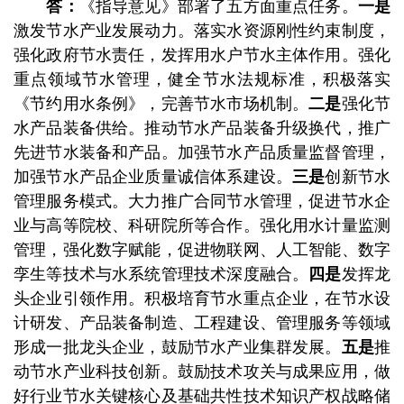
答：
《指导意见》部署了五方面重点任务。
一是
激发节水产业发展动力。落实水资源刚性约束制度，
强化政府节水责任，发挥用水户节水主体作用。强化
重点领域节水管理，健全节水法规标准，积极落实
《节约用水条例》，完善节水市场机制。
二是
强化节
水产品装备供给。推动节水产品装备升级换代，推广
先进节水装备和产品。加强节水产品质量监督管理，
加强节水产品企业质量诚信体系建设。
三是
创新节水
管理服务模式。大力推广合同节水管理，促进节水企
业与高等院校、科研院所等合作。强化用水计量监测
管理，强化数字赋能，促进物联网、人工智能、数字
孪生等技术与水系统管理技术深度融合。
四是
发挥龙
头企业引领作用。积极培育节水重点企业，在节水设
计研发、产品装备制造、工程建设、管理服务等领域
形成一批龙头企业，鼓励节水产业集群发展。
五是
推
动节水产业科技创新。鼓励技术攻关与成果应用，做
好行业节水关键核心及基础共性技术知识产权战略储